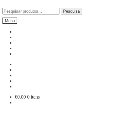
Ir
Saltar
para
para
Pesquisar
Pesquisa
a
o
por:
Menu
navegação
conteúdo
€
0.00
0 itens