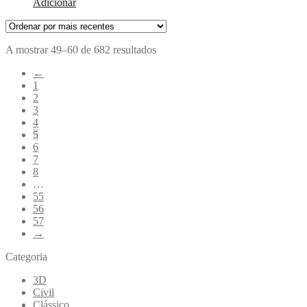
Adicionar
Ordenado
A mostrar 49–60 de 682 resultados
por
←
mais
1
recentes
2
3
4
5
6
7
8
…
55
56
57
→
Categoria
3D
Civil
Clássico