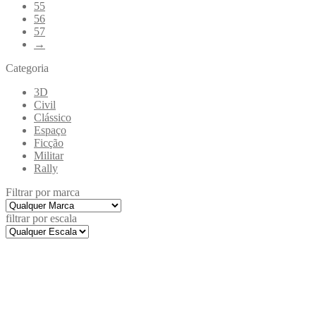
55
56
57
→
Categoria
3D
Civil
Clássico
Espaço
Ficção
Militar
Rally
Filtrar por marca
filtrar por escala