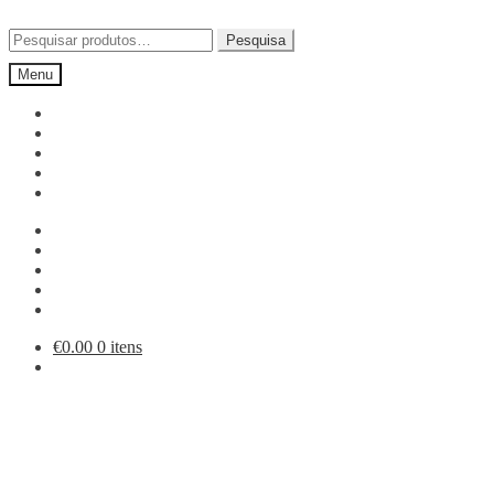
Ir
Saltar
para
para
Pesquisar
Pesquisa
a
o
por:
Menu
navegação
conteúdo
€
0.00
0 itens