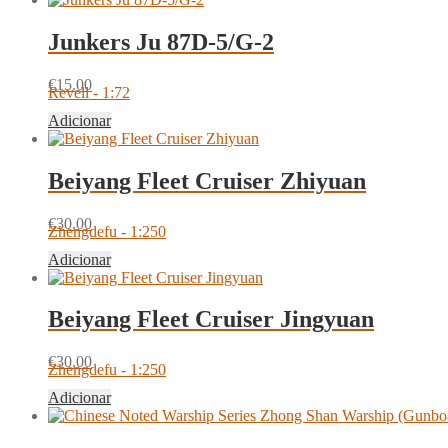
Junkers Ju 87D-5/G-2
€
15.00
Revell - 1:72
Adicionar
Beiyang Fleet Cruiser Zhiyuan
€
30.00
Zhengdefu - 1:250
Adicionar
Beiyang Fleet Cruiser Jingyuan
€
30.00
Zhengdefu - 1:250
Adicionar