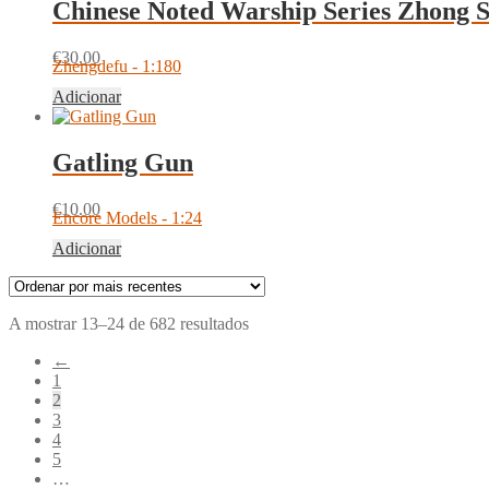
Chinese Noted Warship Series Zhong 
€
30.00
Zhengdefu - 1:180
Adicionar
Gatling Gun
€
10.00
Encore Models - 1:24
Adicionar
Ordenado
A mostrar 13–24 de 682 resultados
por
←
mais
1
recentes
2
3
4
5
…