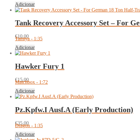
Adicionar
Tank Recovery Accessory Set – For Ge
€
10.00
Tamiya - 1:35
Adicionar
Hawker Fury 1
€
15.00
Matchbox - 1:72
Adicionar
Pz.Kpfw.I Ausf.A (Early Production)
€
35.00
Dragon - 1:35
Adicionar