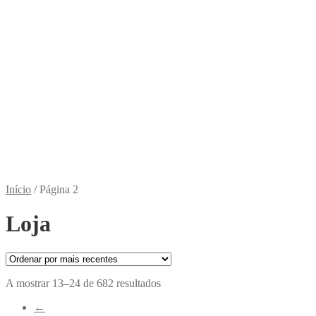
Início
/
Página 2
Loja
Ordenado
A mostrar 13–24 de 682 resultados
por
←
mais