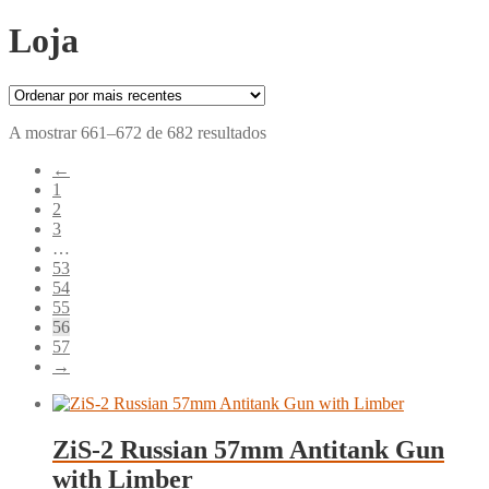
Loja
Ordenado
A mostrar 661–672 de 682 resultados
por
←
mais
1
recentes
2
3
…
53
54
55
56
57
→
ZiS-2 Russian 57mm Antitank Gun
with Limber