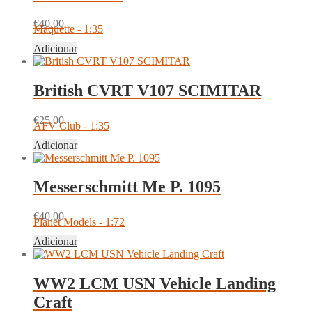
€
40.00
Maquette - 1:35
Adicionar
British CVRT V107 SCIMITAR
€
25.00
AFV Club - 1:35
Adicionar
Messerschmitt Me P. 1095
€
40.00
Planet Models - 1:72
Adicionar
WW2 LCM USN Vehicle Landing
Craft