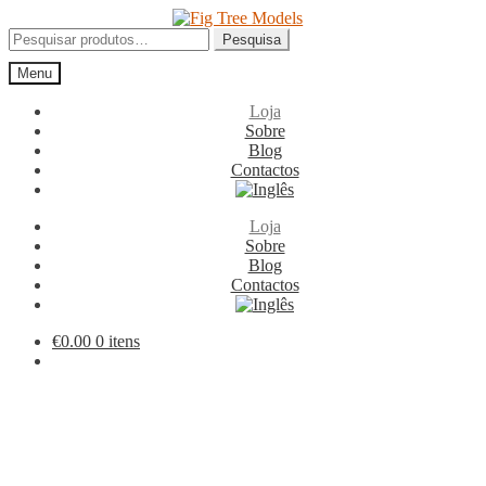
Ir
Saltar
para
para
Pesquisar
Pesquisa
a
o
por:
Menu
navegação
conteúdo
Loja
Sobre
Blog
Contactos
Loja
Sobre
Blog
Contactos
€
0.00
0 itens