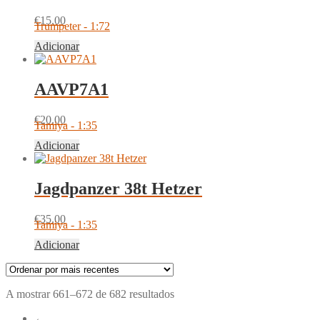
€
15.00
Trumpeter - 1:72
Adicionar
AAVP7A1
€
20.00
Tamiya - 1:35
Adicionar
Jagdpanzer 38t Hetzer
€
35.00
Tamiya - 1:35
Adicionar
Ordenado
A mostrar 661–672 de 682 resultados
por
←
mais