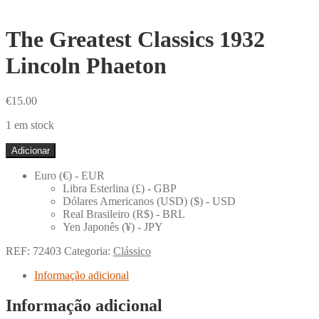
The Greatest Classics 1932
Lincoln Phaeton
€
15.00
1 em stock
Quantidade
Adicionar
de
The
Euro (€) - EUR
Greatest
Libra Esterlina (£) - GBP
Classics
Dólares Americanos (USD) ($) - USD
1932
Real Brasileiro (R$) - BRL
Lincoln
Yen Japonês (¥) - JPY
Phaeton
REF:
72403
Categoria:
Clássico
Informação adicional
Informação adicional