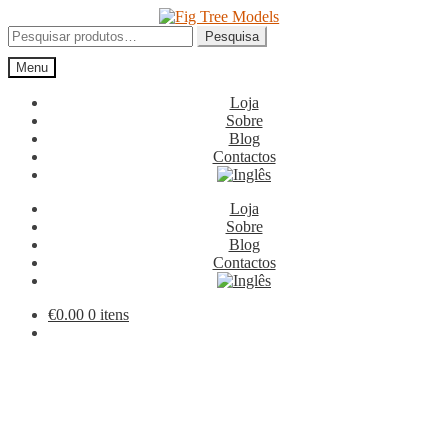
Ir
Saltar
para
para
Pesquisar
Pesquisa
a
o
por:
Menu
navegação
conteúdo
Loja
Sobre
Blog
Contactos
Loja
Sobre
Blog
Contactos
€
0.00
0 itens