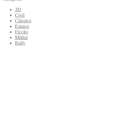
3D
Civil
Clássico
Espaço
Ficção
Militar
Rally