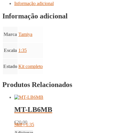
Informação adicional
Ton
Half-
Informação adicional
Track
(35239)
Marca
Tamiya
Escala
1:35
Estado
Kit completo
Produtos Relacionados
MT-LB6MB
€
20.00
Skif - 1:35
Adicionar