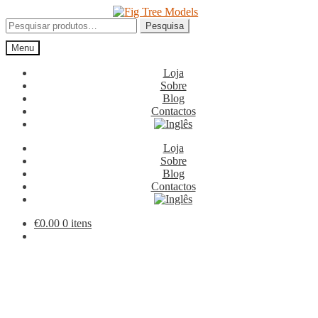
Ir
Saltar
para
para
Pesquisar
Pesquisa
a
o
por:
Menu
navegação
conteúdo
Loja
Sobre
Blog
Contactos
Loja
Sobre
Blog
Contactos
€
0.00
0 itens