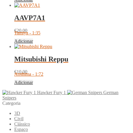
AAVP7A1
€
20.00
Tamiya - 1:35
Adicionar
Mitsubishi Reppu
€
10.00
Aoshima - 1:72
Adicionar
Hawker Fury 1
German
Snipers
Categoria
3D
Civil
Clássico
Espaço