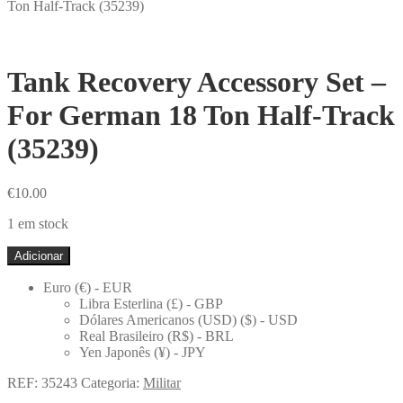
Ton Half-Track (35239)
Tank Recovery Accessory Set –
For German 18 Ton Half-Track
(35239)
€
10.00
1 em stock
Quantidade
Adicionar
de
Tank
Euro (€) - EUR
Recovery
Libra Esterlina (£) - GBP
Accessory
Dólares Americanos (USD) ($) - USD
Set
Real Brasileiro (R$) - BRL
-
Yen Japonês (¥) - JPY
For
German
REF:
35243
Categoria:
Militar
18