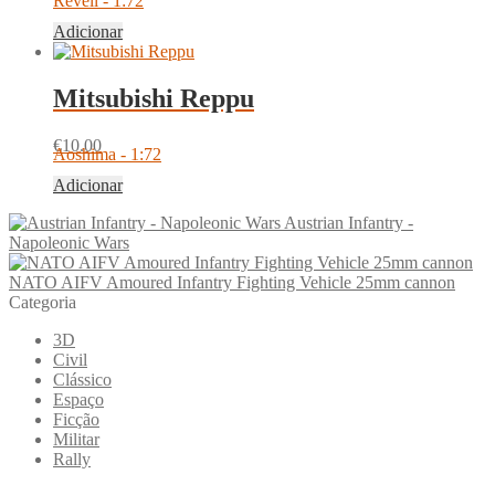
Revell - 1:72
Adicionar
Mitsubishi Reppu
€
10.00
Aoshima - 1:72
Adicionar
Austrian Infantry -
Napoleonic Wars
NATO AIFV Amoured Infantry Fighting Vehicle 25mm cannon
Categoria
3D
Civil
Clássico
Espaço
Ficção
Militar
Rally