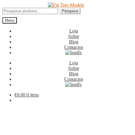
Ir
Saltar
para
para
Pesquisar
Pesquisa
a
o
por:
Menu
navegação
conteúdo
Loja
Sobre
Blog
Contactos
Loja
Sobre
Blog
Contactos
€
0.00
0 itens