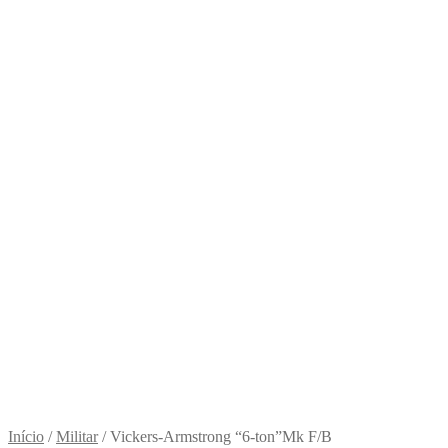
Início
/
Militar
/
Vickers-Armstrong “6-ton”Mk F/B