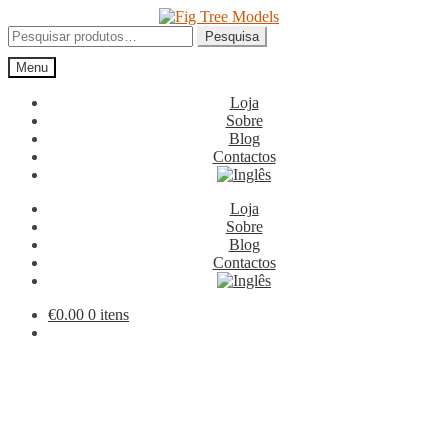
Ir
Saltar
para
para
Pesquisar
Pesquisa
a
o
por:
Menu
navegação
conteúdo
Loja
Sobre
Blog
Contactos
Loja
Sobre
Blog
Contactos
€
0.00
0 itens