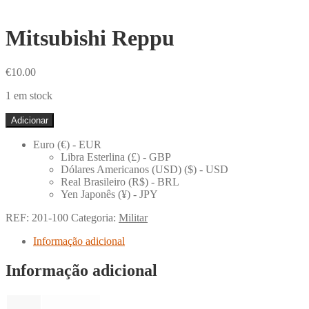
Mitsubishi Reppu
€
10.00
1 em stock
Quantidade
Adicionar
de
Mitsubishi
Euro (€) - EUR
Reppu
Libra Esterlina (£) - GBP
Dólares Americanos (USD) ($) - USD
Real Brasileiro (R$) - BRL
Yen Japonês (¥) - JPY
REF:
201-100
Categoria:
Militar
Informação adicional
Informação adicional