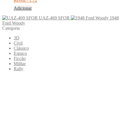
Revell - 1:72
Adicionar
UAZ-469 SFOR
1948
Ford Woody
Categoria
3D
Civil
Clássico
Espaço
Ficção
Militar
Rally