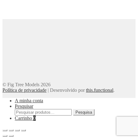
© Fig Tree Models 2026
Política de privacidade
|
Desenvolvido por
this.functional
.
A minha conta
Pesquisar
Pesquisar
Pesquisa
por:
Carrinho
0