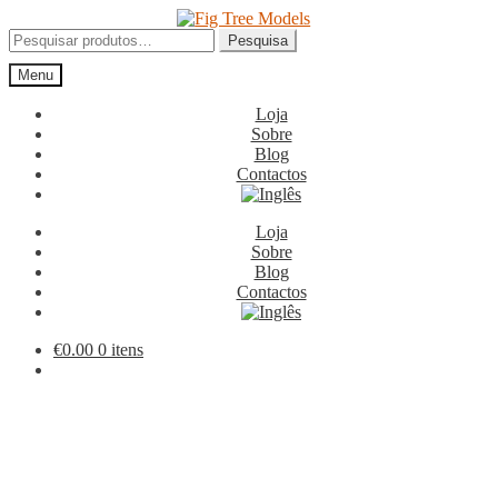
Ir
Saltar
para
para
Pesquisar
Pesquisa
a
o
por:
Menu
navegação
conteúdo
Loja
Sobre
Blog
Contactos
Loja
Sobre
Blog
Contactos
€
0.00
0 itens