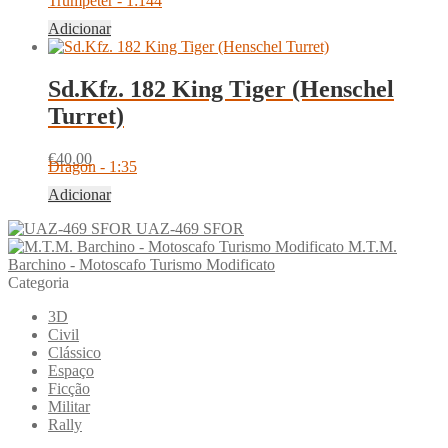
Trumpeter - 1:144
Adicionar
Sd.Kfz. 182 King Tiger (Henschel
Turret)
€
40.00
Dragon - 1:35
Adicionar
UAZ-469 SFOR
M.T.M.
Barchino - Motoscafo Turismo Modificato
Categoria
3D
Civil
Clássico
Espaço
Ficção
Militar
Rally