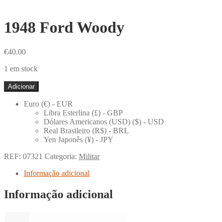
1948 Ford Woody
€
40.00
1 em stock
Quantidade
Adicionar
de
1948
Euro (€) - EUR
Ford
Libra Esterlina (£) - GBP
Woody
Dólares Americanos (USD) ($) - USD
Real Brasileiro (R$) - BRL
Yen Japonês (¥) - JPY
REF:
07321
Categoria:
Militar
Informação adicional
Informação adicional