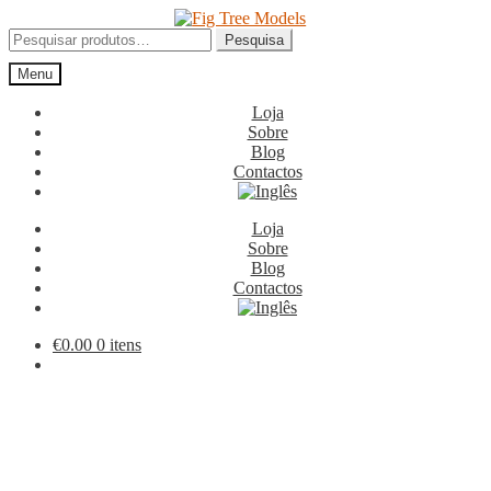
Ir
Saltar
para
para
Pesquisar
Pesquisa
a
o
por:
Menu
navegação
conteúdo
Loja
Sobre
Blog
Contactos
Loja
Sobre
Blog
Contactos
€
0.00
0 itens