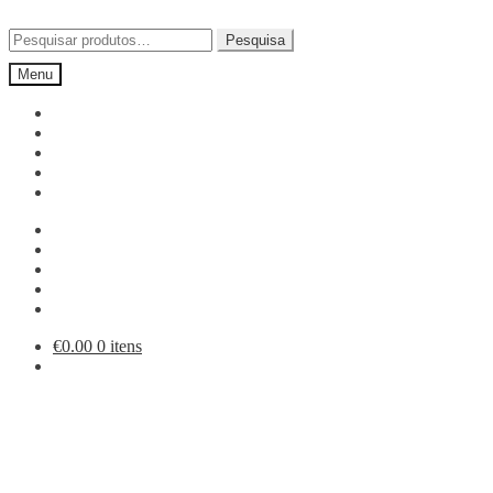
Ir
Saltar
para
para
Pesquisar
Pesquisa
a
o
por:
Menu
navegação
conteúdo
€
0.00
0 itens