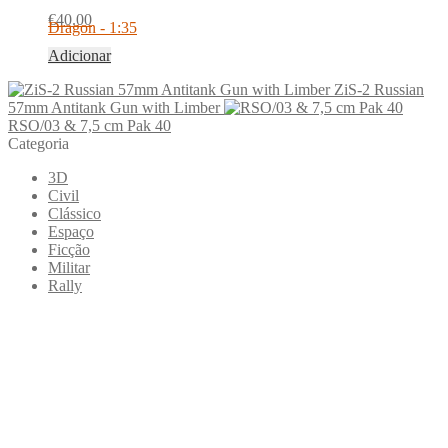
€
40.00
Dragon - 1:35
Adicionar
ZiS-2 Russian
57mm Antitank Gun with Limber
RSO/03 & 7,5 cm Pak 40
Categoria
3D
Civil
Clássico
Espaço
Ficção
Militar
Rally