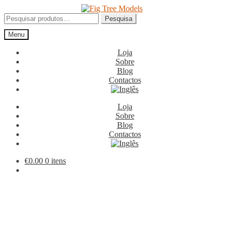
Ir
Saltar
para
para
Pesquisar
Pesquisa
a
o
por:
Menu
navegação
conteúdo
Loja
Sobre
Blog
Contactos
Loja
Sobre
Blog
Contactos
€
0.00
0 itens