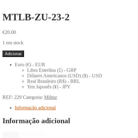
MTLB-ZU-23-2
€
20.00
1 em stock
Quantidade
Adicionar
de
MTLB-
Euro (€) - EUR
ZU-
Libra Esterlina (£) - GBP
23-
Dólares Americanos (USD) ($) - USD
2
Real Brasileiro (R$) - BRL
Yen Japonês (¥) - JPY
REF:
229
Categoria:
Militar
Informação adicional
Informação adicional