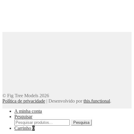
© Fig Tree Models 2026
Política de privacidade
|
Desenvolvido por
this.functional
.
A minha conta
Pesquisar
Pesquisar
Pesquisa
por:
Carrinho
0