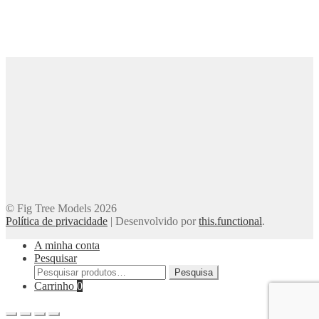
© Fig Tree Models 2026
Política de privacidade
|
Desenvolvido por
this.functional
.
A minha conta
Pesquisar
Pesquisar
Pesquisa
por:
Carrinho
0