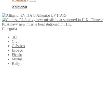
Aoshima - 1:72
Adicionar
Alligator LVT[A]5
Chinese
PLA navy new missile boat stationed in H.K.
Categoria
3D
Civil
Clássico
Espaço
Ficção
Militar
Rally