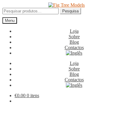
Ir
Saltar
para
para
Pesquisar
Pesquisa
a
o
por:
Menu
navegação
conteúdo
Loja
Sobre
Blog
Contactos
Loja
Sobre
Blog
Contactos
€
0.00
0 itens