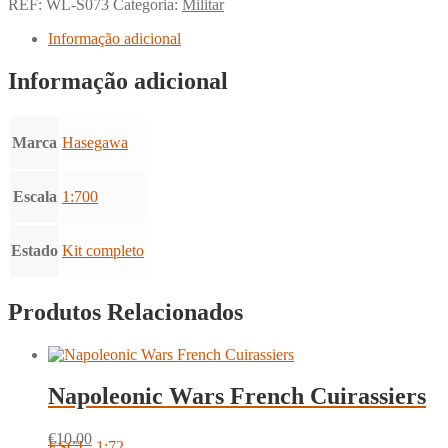
REF:
WL-S073
Categoria:
Militar
Informação adicional
Informação adicional
Marca
Hasegawa
Escala
1:700
Estado
Kit completo
Produtos Relacionados
Napoleonic Wars French Cuirassiers
€
10.00
ESCI - 1:72