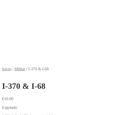
Início
/
Militar
/
I-370 & I-68
I-370 & I-68
€
10.00
Esgotado