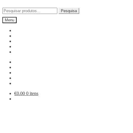
Ir
Saltar
para
para
Pesquisar
Pesquisa
a
o
por:
Menu
navegação
conteúdo
€
0.00
0 itens