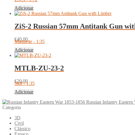
Adicionar
ZiS-2 Russian 57mm Antitank Gun wi
€
40.00
Maquette - 1:35
Adicionar
MTLB-ZU-23-2
€
20.00
Skif - 1:35
Adicionar
Russian Infantry Easter
Categoria
3D
Civil
Clássico
Espaço