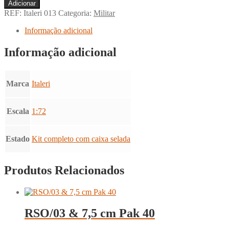
Quantidade
Adicionar
de
REF:
Italeri 013
Categoria:
Militar
Eurocopter
H.A.P.
Informação adicional
Tigre
Informação adicional
Marca
Italeri
Escala
1:72
Estado
Kit completo com caixa selada
Produtos Relacionados
RSO/03 & 7,5 cm Pak 40