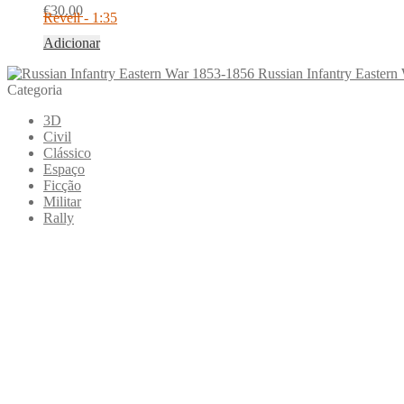
€
30.00
Revell - 1:35
Adicionar
Russian Infantry Easter
Categoria
3D
Civil
Clássico
Espaço
Ficção
Militar
Rally