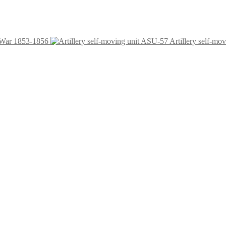
n War 1853-1856
Artillery self-mo