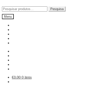
Ir
Saltar
para
para
Pesquisar
Pesquisa
a
o
por:
Menu
navegação
conteúdo
€
0.00
0 itens