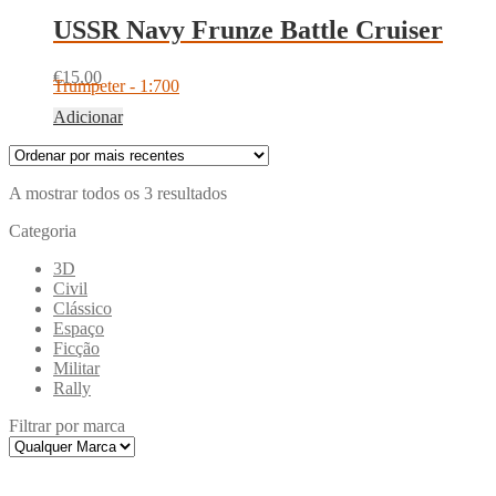
USSR Navy Frunze Battle Cruiser
€
15.00
Trumpeter - 1:700
Adicionar
Ordenado
A mostrar todos os 3 resultados
por
Categoria
mais
recentes
3D
Civil
Clássico
Espaço
Ficção
Militar
Rally
Filtrar por marca