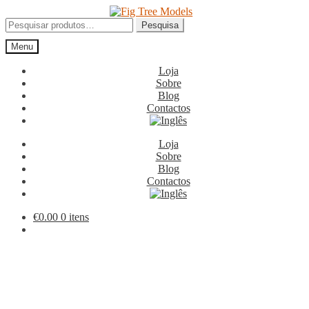
Ir
Saltar
para
para
Pesquisar
Pesquisa
a
o
por:
Menu
navegação
conteúdo
Loja
Sobre
Blog
Contactos
Loja
Sobre
Blog
Contactos
€
0.00
0 itens