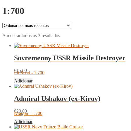
1:700
Ordenado
A mostrar todos os 3 resultados
por
mais
recentes
Sovremenny USSR Missile Destroyer
€
15.00
Pit Road - 1:700
Adicionar
Admiral Ushakov (ex-Kirov)
€
20.00
Dragon - 1:700
Adicionar