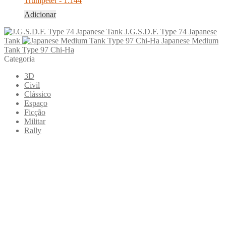
Trumpeter - 1:144
Adicionar
J.G.S.D.F. Type 74 Japanese
Tank
Japanese Medium
Tank Type 97 Chi-Ha
Categoria
3D
Civil
Clássico
Espaço
Ficção
Militar
Rally