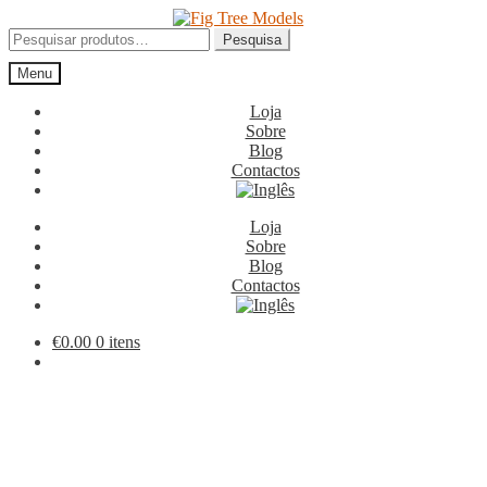
Ir
Saltar
para
para
Pesquisar
Pesquisa
a
o
por:
Menu
navegação
conteúdo
Loja
Sobre
Blog
Contactos
Loja
Sobre
Blog
Contactos
€
0.00
0 itens