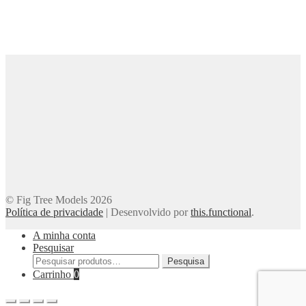
© Fig Tree Models 2026
Política de privacidade
|
Desenvolvido por
this.functional
.
A minha conta
Pesquisar
Pesquisar
Pesquisa
por:
Carrinho
0