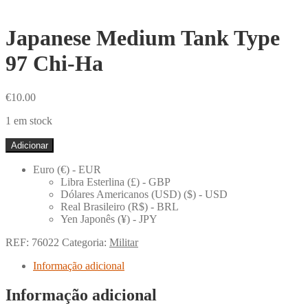
Japanese Medium Tank Type
97 Chi-Ha
€
10.00
1 em stock
Quantidade
Adicionar
de
Japanese
Euro (€) - EUR
Medium
Libra Esterlina (£) - GBP
Tank
Dólares Americanos (USD) ($) - USD
Type
Real Brasileiro (R$) - BRL
97
Yen Japonês (¥) - JPY
Chi-
Ha
REF:
76022
Categoria:
Militar
Informação adicional
Informação adicional