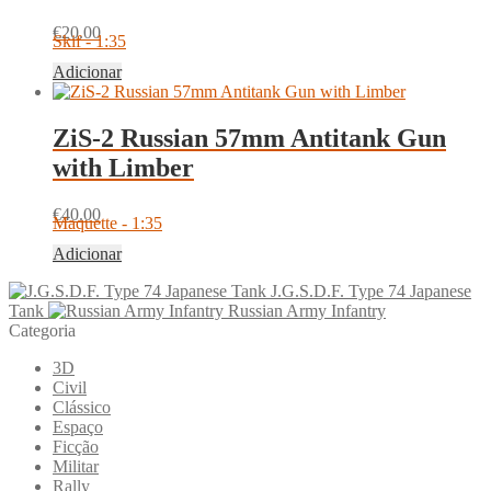
€
20.00
Skif - 1:35
Adicionar
ZiS-2 Russian 57mm Antitank Gun
with Limber
€
40.00
Maquette - 1:35
Adicionar
J.G.S.D.F. Type 74 Japanese
Tank
Russian Army Infantry
Categoria
3D
Civil
Clássico
Espaço
Ficção
Militar
Rally