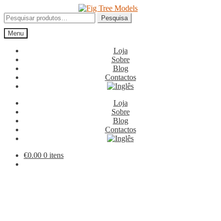
Ir
Saltar
para
para
Pesquisar
Pesquisa
a
o
por:
Menu
navegação
conteúdo
Loja
Sobre
Blog
Contactos
Loja
Sobre
Blog
Contactos
€
0.00
0 itens