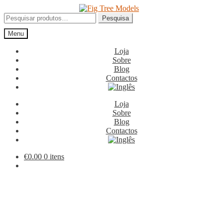
Ir
Saltar
para
para
Pesquisar
Pesquisa
a
o
por:
Menu
navegação
conteúdo
Loja
Sobre
Blog
Contactos
Loja
Sobre
Blog
Contactos
€
0.00
0 itens