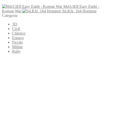
M4A3E8 Easy Eight -
Korean War
Sd.Kfz. 164 Hornisse
Categoria
3D
Civil
Clássico
Espaço
Ficção
Militar
Rally