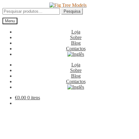
Ir
Saltar
para
para
Pesquisar
Pesquisa
a
o
por:
Menu
navegação
conteúdo
Loja
Sobre
Blog
Contactos
Loja
Sobre
Blog
Contactos
€
0.00
0 itens