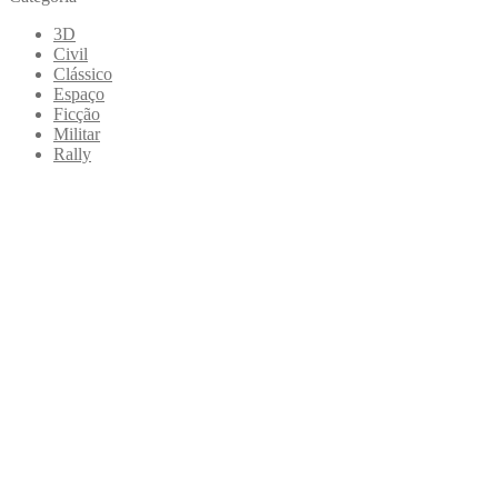
3D
Civil
Clássico
Espaço
Ficção
Militar
Rally