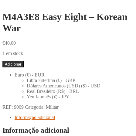
M4A3E8 Easy Eight – Korean
War
€
40.00
1 em stock
Quantidade
Adicionar
de
M4A3E8
Euro (€) - EUR
Easy
Libra Esterlina (£) - GBP
Eight
Dólares Americanos (USD) ($) - USD
-
Real Brasileiro (R$) - BRL
Korean
Yen Japonês (¥) - JPY
War
REF:
9009
Categoria:
Militar
Informação adicional
Informação adicional