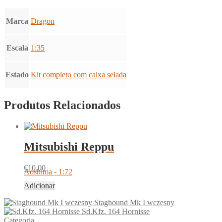
Marca
Dragon
Escala
1:35
Estado
Kit completo com caixa selada
Produtos Relacionados
Mitsubishi Reppu
€
10.00
Aoshima - 1:72
Adicionar
Staghound Mk I wczesny
Sd.Kfz. 164 Hornisse
Categoria