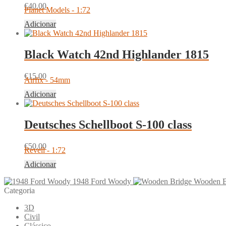
€
40.00
Planet Models - 1:72
Adicionar
Black Watch 42nd Highlander 1815
€
15.00
Airfix - 54mm
Adicionar
Deutsches Schellboot S-100 class
€
50.00
Revell - 1:72
Adicionar
1948 Ford Woody
Wooden B
Categoria
3D
Civil
Clássico