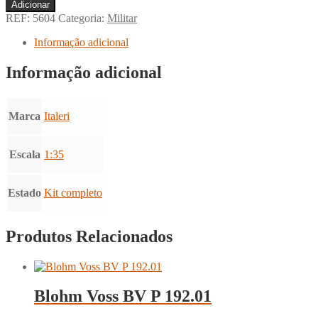
Quantidade
Adicionar
de
REF:
5604
Categoria:
Militar
M.T.M.
Barchino
Informação adicional
-
Motoscafo
Informação adicional
Turismo
Modificato
Marca
Italeri
Escala
1:35
Estado
Kit completo
Produtos Relacionados
Blohm Voss BV P 192.01