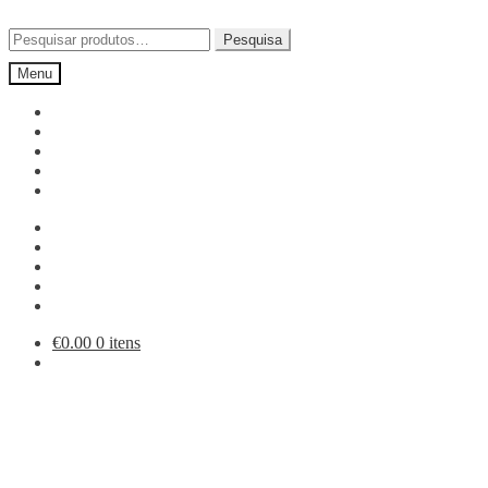
Ir
Saltar
para
para
Pesquisar
Pesquisa
a
o
por:
Menu
navegação
conteúdo
€
0.00
0 itens