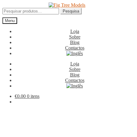
Ir
Saltar
para
para
Pesquisar
Pesquisa
a
o
por:
Menu
navegação
conteúdo
Loja
Sobre
Blog
Contactos
Loja
Sobre
Blog
Contactos
€
0.00
0 itens