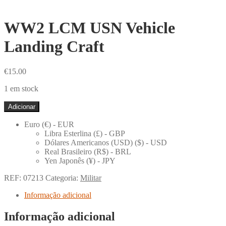
WW2 LCM USN Vehicle
Landing Craft
€
15.00
1 em stock
Quantidade
Adicionar
de
WW2
Euro (€) - EUR
LCM
Libra Esterlina (£) - GBP
USN
Dólares Americanos (USD) ($) - USD
Vehicle
Real Brasileiro (R$) - BRL
Landing
Yen Japonês (¥) - JPY
Craft
REF:
07213
Categoria:
Militar
Informação adicional
Informação adicional