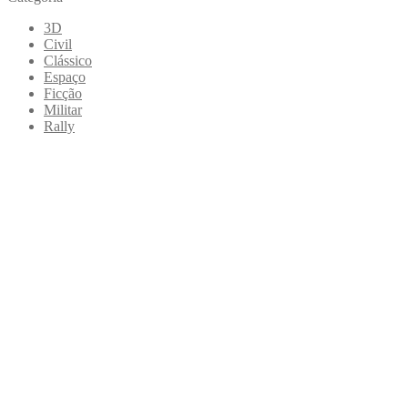
3D
Civil
Clássico
Espaço
Ficção
Militar
Rally