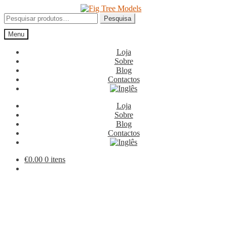
Ir
Saltar
para
para
Pesquisar
Pesquisa
a
o
por:
Menu
navegação
conteúdo
Loja
Sobre
Blog
Contactos
Loja
Sobre
Blog
Contactos
€
0.00
0 itens