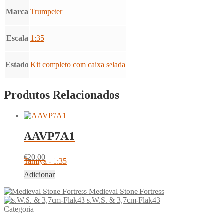
Marca
Trumpeter
Escala
1:35
Estado
Kit completo com caixa selada
Produtos Relacionados
AAVP7A1
€
20.00
Tamiya - 1:35
Adicionar
Medieval Stone Fortress
s.W.S. & 3,7cm-Flak43
Categoria