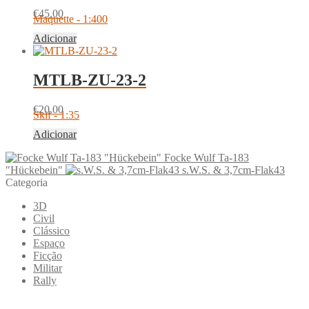
€
45.00
Maquette - 1:400
Adicionar
MTLB-ZU-23-2
€
20.00
Skif - 1:35
Adicionar
Focke Wulf Ta-183
"Hückebein"
s.W.S. & 3,7cm-Flak43
Categoria
3D
Civil
Clássico
Espaço
Ficção
Militar
Rally