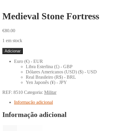
Medieval Stone Fortress
€
80.00
1 em stock
Quantidade
Adicionar
de
Medieval
Euro (€) - EUR
Stone
Libra Esterlina (£) - GBP
Fortress
Dólares Americanos (USD) ($) - USD
Real Brasileiro (R$) - BRL
Yen Japonês (¥) - JPY
REF:
8510
Categoria:
Militar
Informação adicional
Informação adicional