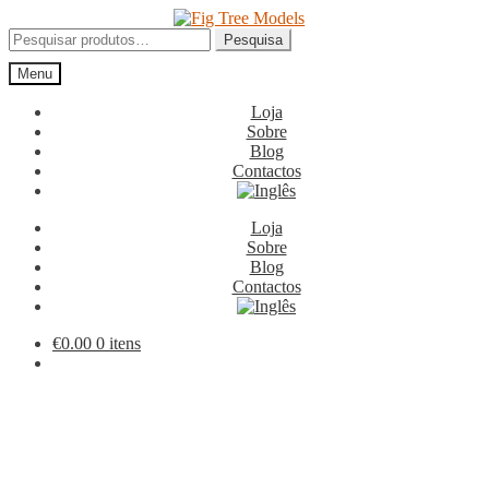
Ir
Saltar
para
para
Pesquisar
Pesquisa
a
o
por:
Menu
navegação
conteúdo
Loja
Sobre
Blog
Contactos
Loja
Sobre
Blog
Contactos
€
0.00
0 itens