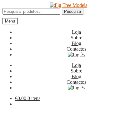
Ir
Saltar
para
para
Pesquisar
Pesquisa
a
o
por:
Menu
navegação
conteúdo
Loja
Sobre
Blog
Contactos
Loja
Sobre
Blog
Contactos
€
0.00
0 itens