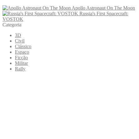
Apollo Astronaut On The Moon
Russia's First Spacecraft:
VOSTOK
Categoria
3D
Civil
Clássico
Espaço
Ficção
Militar
Rally