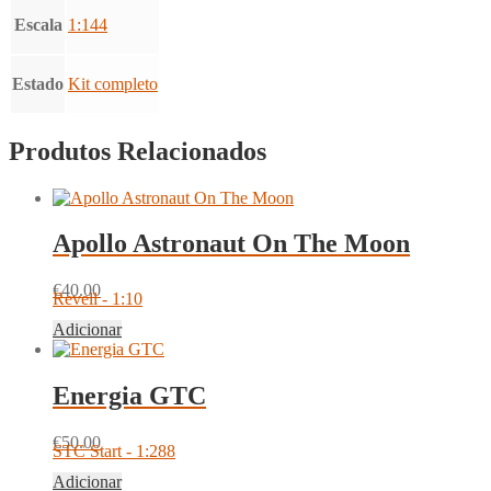
Escala
1:144
Estado
Kit completo
Produtos Relacionados
Apollo Astronaut On The Moon
€
40.00
Revell - 1:10
Adicionar
Energia GTC
€
50.00
STC Start - 1:288
Adicionar