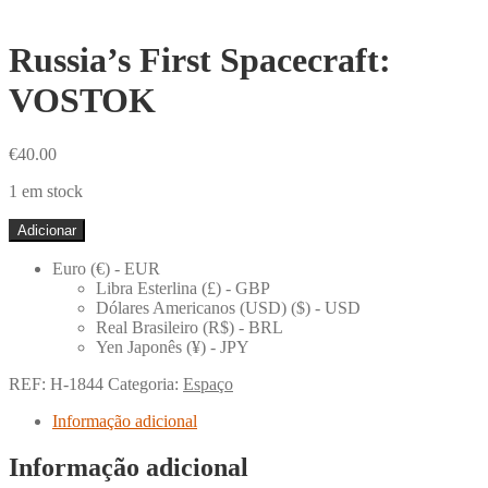
Russia’s First Spacecraft:
VOSTOK
€
40.00
1 em stock
Quantidade
Adicionar
de
Russia's
Euro (€) - EUR
First
Libra Esterlina (£) - GBP
Spacecraft:
Dólares Americanos (USD) ($) - USD
VOSTOK
Real Brasileiro (R$) - BRL
Yen Japonês (¥) - JPY
REF:
H-1844
Categoria:
Espaço
Informação adicional
Informação adicional