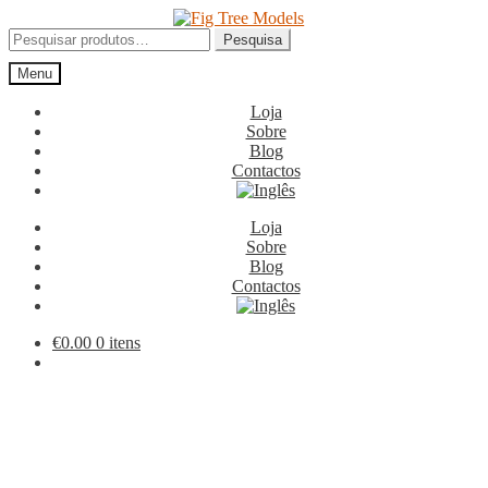
Ir
Saltar
para
para
Pesquisar
Pesquisa
a
o
por:
Menu
navegação
conteúdo
Loja
Sobre
Blog
Contactos
Loja
Sobre
Blog
Contactos
€
0.00
0 itens