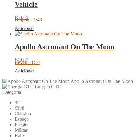
Vehicle
€
50.00
Dragon - 1:48
Adicionar
Apollo Astronaut On The Moon
€
40.00
Revell - 1:10
Adicionar
Apollo Astronaut On The Moon
Energia GTC
Categoria
3D
Civil
Clássico
Espaço
Ficção
Militar
Rally