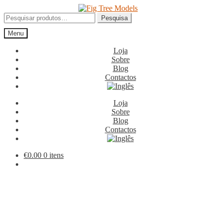
Ir
Saltar
para
para
Pesquisar
Pesquisa
a
o
por:
Menu
navegação
conteúdo
Loja
Sobre
Blog
Contactos
Loja
Sobre
Blog
Contactos
€
0.00
0 itens