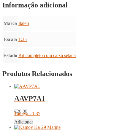
Informação adicional
Marca
Italeri
Escala
1:35
Estado
Kit completo com caixa selada
Produtos Relacionados
AAVP7A1
€
20.00
Tamiya - 1:35
Adicionar