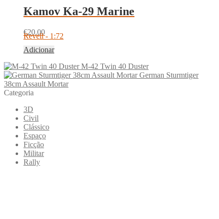
Kamov Ka-29 Marine
€
20.00
Revell - 1:72
Adicionar
M-42 Twin 40 Duster
German Sturmtiger
38cm Assault Mortar
Categoria
3D
Civil
Clássico
Espaço
Ficção
Militar
Rally