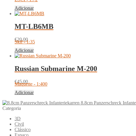
Adicionar
MT-LB6MB
€
20.00
Skif - 1:35
Adicionar
Russian Submarine M-200
€
45.00
Maquette - 1:400
Adicionar
8.8cm Panzerschreck Infante
Categoria
3D
Civil
Clássico
Espaço