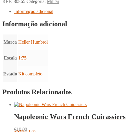
REF:
80865
Categoria:
Militar
Informação adicional
Informação adicional
Marca
Heller Humbrol
Escala
1:75
Estado
Kit completo
Produtos Relacionados
Napoleonic Wars French Cuirassiers
€
10.00
ESCI - 1:72