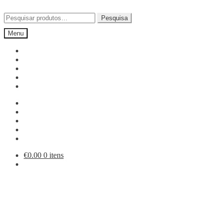
Ir
Saltar
para
para
Pesquisar
Pesquisa
a
o
por:
Menu
navegação
conteúdo
€
0.00
0 itens