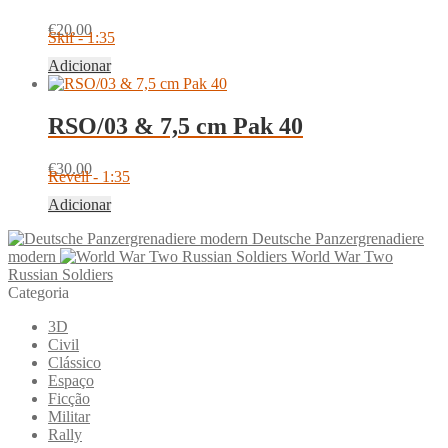
€
20.00
Skif - 1:35
Adicionar
RSO/03 & 7,5 cm Pak 40
€
30.00
Revell - 1:35
Adicionar
Deutsche Panzergrenadiere
modern
World War Two
Russian Soldiers
Categoria
3D
Civil
Clássico
Espaço
Ficção
Militar
Rally