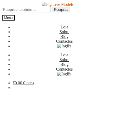
Ir
Saltar
para
para
Pesquisar
Pesquisa
a
o
por:
Menu
navegação
conteúdo
Loja
Sobre
Blog
Contactos
Loja
Sobre
Blog
Contactos
€
0.00
0 itens