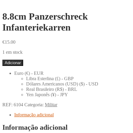
8.8cm Panzerschreck
Infanteriekarren
€
15.00
1 em stock
Quantidade
Adicionar
de
8.8cm
Euro (€) - EUR
Panzerschreck
Libra Esterlina (£) - GBP
Infanteriekarren
Dólares Americanos (USD) ($) - USD
Real Brasileiro (R$) - BRL
Yen Japonês (¥) - JPY
REF:
6104
Categoria:
Militar
Informação adicional
Informação adicional