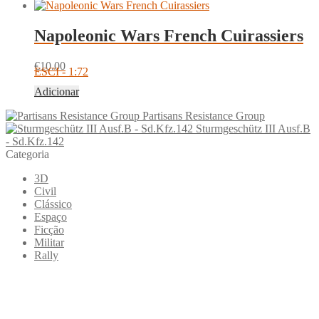
Napoleonic Wars French Cuirassiers
€
10.00
ESCI - 1:72
Adicionar
Partisans Resistance Group
Sturmgeschütz III Ausf.B
- Sd.Kfz.142
Categoria
3D
Civil
Clássico
Espaço
Ficção
Militar
Rally