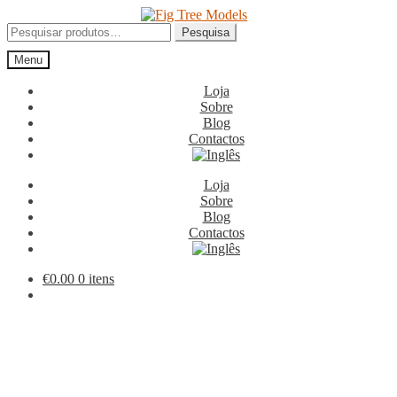
Ir
Saltar
para
para
Pesquisar
Pesquisa
a
o
por:
Menu
navegação
conteúdo
Loja
Sobre
Blog
Contactos
Loja
Sobre
Blog
Contactos
€
0.00
0 itens