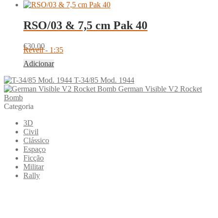
RSO/03 & 7,5 cm Pak 40
€
30.00
Revell - 1:35
Adicionar
T-34/85 Mod. 1944
German Visible V2 Rocket
Bomb
Categoria
3D
Civil
Clássico
Espaço
Ficção
Militar
Rally