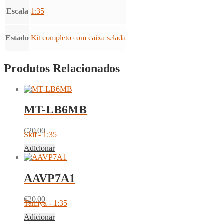
Escala
1:35
Estado
Kit completo com caixa selada
Produtos Relacionados
MT-LB6MB
€
20.00
Skif - 1:35
Adicionar
AAVP7A1
€
20.00
Tamiya - 1:35
Adicionar