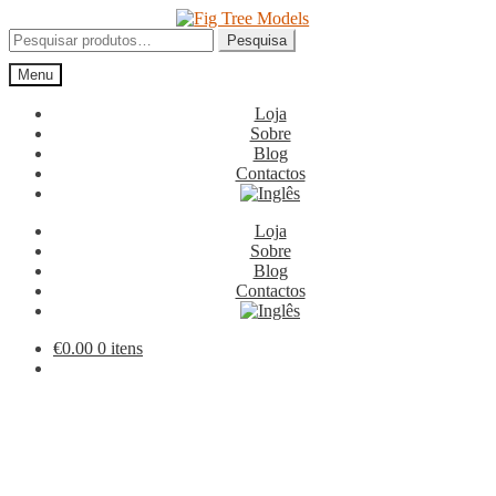
Ir
Saltar
para
para
Pesquisar
Pesquisa
a
o
por:
Menu
navegação
conteúdo
Loja
Sobre
Blog
Contactos
Loja
Sobre
Blog
Contactos
€
0.00
0 itens