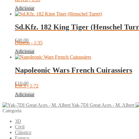
Adicionar
Sd.Kfz. 182 King Tiger (Henschel Turr
€
40.00
Dragon - 1:35
Adicionar
Napoleonic Wars French Cuirassiers
€
10.00
ESCI - 1:72
Adicionar
Yak-7DI Great Aces - M. Albert
Categoria
3D
Civil
Clássico
Espaço