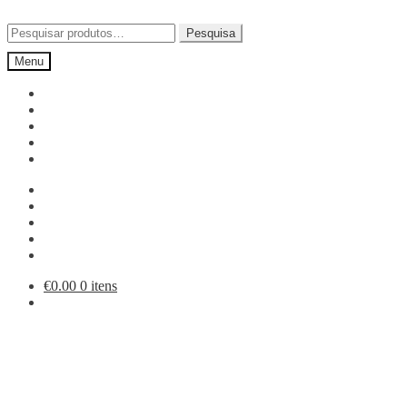
Ir
Saltar
para
para
Pesquisar
Pesquisa
a
o
por:
Menu
navegação
conteúdo
€
0.00
0 itens