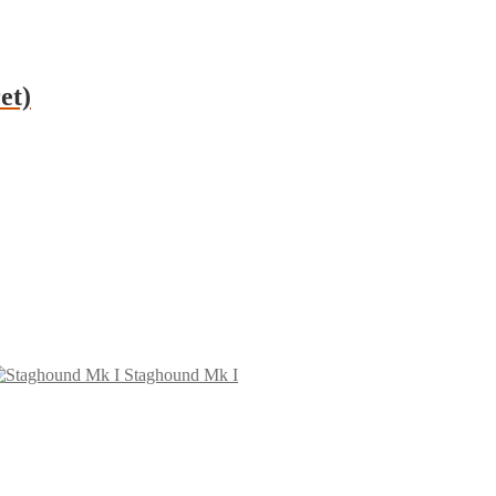
et)
Staghound Mk I