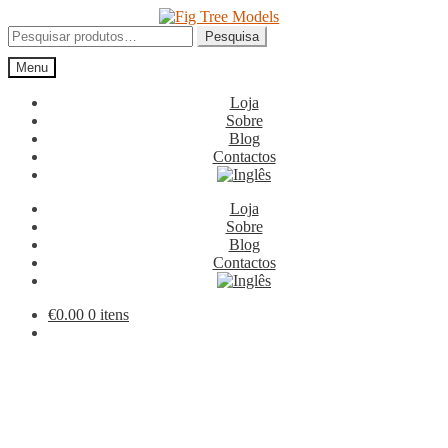
Ir
Saltar
para
para
Pesquisar
Pesquisa
a
o
por:
Menu
navegação
conteúdo
Loja
Sobre
Blog
Contactos
Loja
Sobre
Blog
Contactos
€
0.00
0 itens