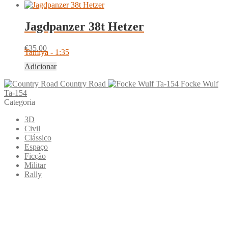
Jagdpanzer 38t Hetzer
€
35.00
Tamiya - 1:35
Adicionar
Country Road
Focke Wulf
Ta-154
Categoria
3D
Civil
Clássico
Espaço
Ficção
Militar
Rally