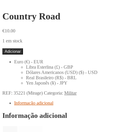
Country Road
€
10.00
1 em stock
Quantidade
Adicionar
de
Country
Euro (€) - EUR
Road
Libra Esterlina (£) - GBP
Dólares Americanos (USD) ($) - USD
Real Brasileiro (R$) - BRL
Yen Japonês (¥) - JPY
REF:
35221 (Mirage)
Categoria:
Militar
Informação adicional
Informação adicional