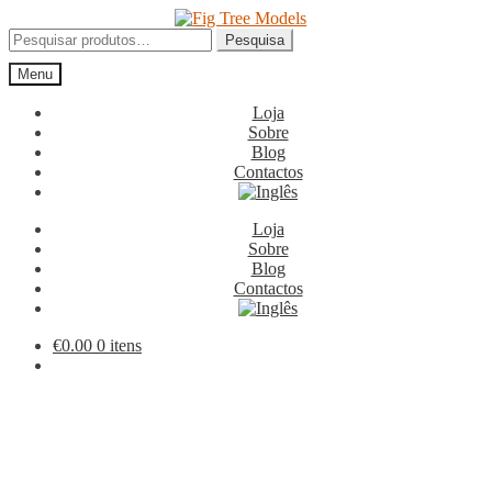
Ir
Saltar
para
para
Pesquisar
Pesquisa
a
o
por:
Menu
navegação
conteúdo
Loja
Sobre
Blog
Contactos
Loja
Sobre
Blog
Contactos
€
0.00
0 itens