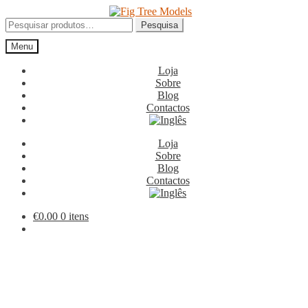
Ir
Saltar
para
para
Pesquisar
Pesquisa
a
o
por:
Menu
navegação
conteúdo
Loja
Sobre
Blog
Contactos
Loja
Sobre
Blog
Contactos
€
0.00
0 itens