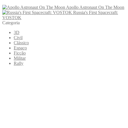
Apollo Astronaut On The Moon
Russia's First Spacecraft:
VOSTOK
Categoria
3D
Civil
Clássico
Espaço
Ficção
Militar
Rally