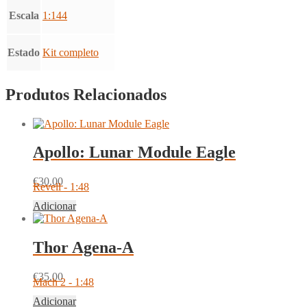
Escala
1:144
Estado
Kit completo
Produtos Relacionados
Apollo: Lunar Module Eagle
€
30.00
Revell - 1:48
Adicionar
Thor Agena-A
€
35.00
Mach 2 - 1:48
Adicionar