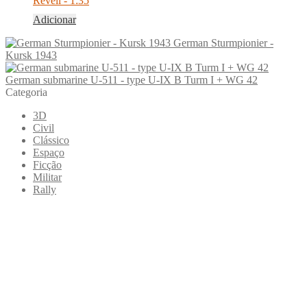
Revell - 1:35
Adicionar
German Sturmpionier -
Kursk 1943
German submarine U-511 - type U-IX B Turm I + WG 42
Categoria
3D
Civil
Clássico
Espaço
Ficção
Militar
Rally