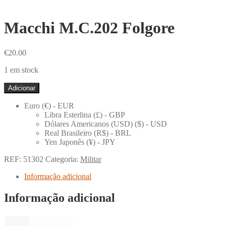
Macchi M.C.202 Folgore
€
20.00
1 em stock
Quantidade
Adicionar
de
Macchi
Euro (€) - EUR
M.C.202
Libra Esterlina (£) - GBP
Folgore
Dólares Americanos (USD) ($) - USD
Real Brasileiro (R$) - BRL
Yen Japonês (¥) - JPY
REF:
51302
Categoria:
Militar
Informação adicional
Informação adicional