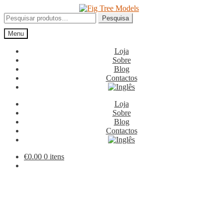
Ir
Saltar
para
para
Pesquisar
Pesquisa
a
o
por:
Menu
navegação
conteúdo
Loja
Sobre
Blog
Contactos
Loja
Sobre
Blog
Contactos
€
0.00
0 itens