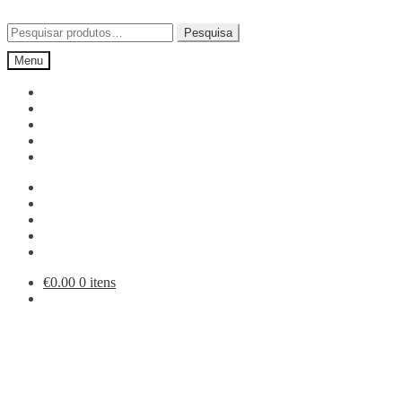
Ir
Saltar
para
para
Pesquisar
Pesquisa
a
o
por:
Menu
navegação
conteúdo
€
0.00
0 itens