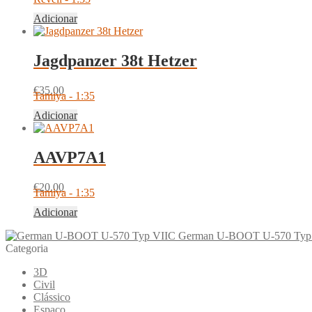
Adicionar
Jagdpanzer 38t Hetzer
€
35.00
Tamiya - 1:35
Adicionar
AAVP7A1
€
20.00
Tamiya - 1:35
Adicionar
German U-BOOT U-570 Typ
Categoria
3D
Civil
Clássico
Espaço