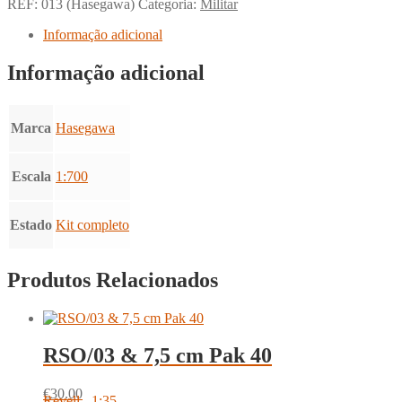
REF:
013 (Hasegawa)
Categoria:
Militar
Informação adicional
Informação adicional
Marca
Hasegawa
Escala
1:700
Estado
Kit completo
Produtos Relacionados
RSO/03 & 7,5 cm Pak 40
€
30.00
Revell - 1:35