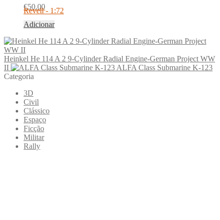
€
50.00
Revell - 1:72
Adicionar
Heinkel He 114 A 2 9-Cylinder Radial Engine-German Project WW
II
ALFA Class Submarine K-123
Categoria
3D
Civil
Clássico
Espaço
Ficção
Militar
Rally