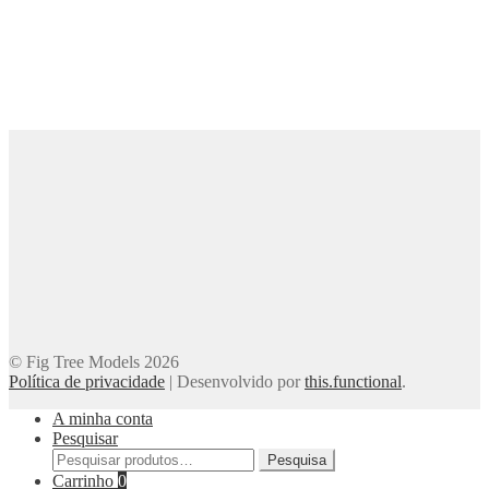
© Fig Tree Models 2026
Política de privacidade
|
Desenvolvido por
this.functional
.
A minha conta
Pesquisar
Pesquisar
Pesquisa
por:
Carrinho
0