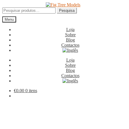
Ir
Saltar
para
para
Pesquisar
Pesquisa
a
o
por:
Menu
navegação
conteúdo
Loja
Sobre
Blog
Contactos
Loja
Sobre
Blog
Contactos
€
0.00
0 itens