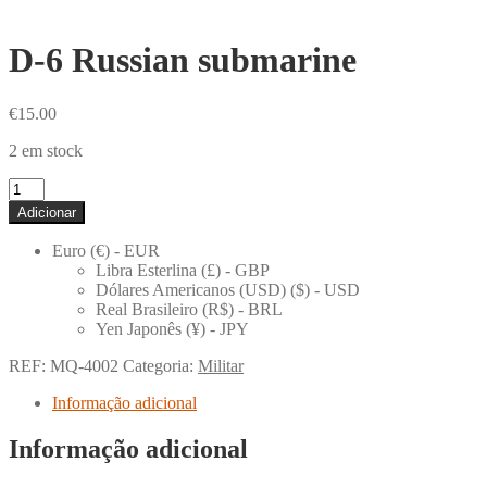
D-6 Russian submarine
€
15.00
2 em stock
Quantidade
de
Adicionar
D-
6
Euro (€) - EUR
Russian
Libra Esterlina (£) - GBP
submarine
Dólares Americanos (USD) ($) - USD
Real Brasileiro (R$) - BRL
Yen Japonês (¥) - JPY
REF:
MQ-4002
Categoria:
Militar
Informação adicional
Informação adicional