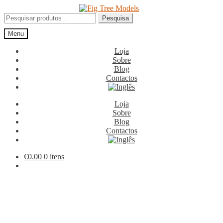
Ir
Saltar
para
para
Pesquisar
Pesquisa
a
o
por:
Menu
navegação
conteúdo
Loja
Sobre
Blog
Contactos
Loja
Sobre
Blog
Contactos
€
0.00
0 itens