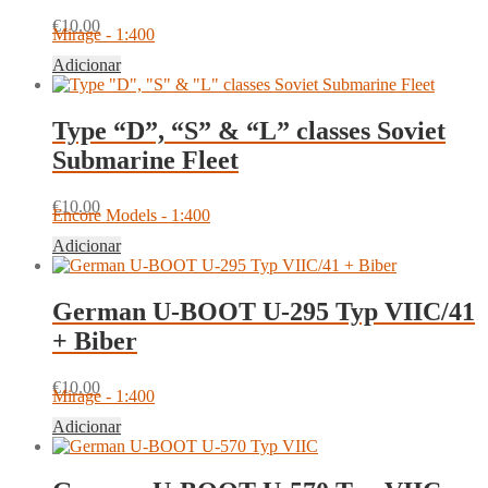
€
10.00
Mirage - 1:400
Adicionar
Type “D”, “S” & “L” classes Soviet
Submarine Fleet
€
10.00
Encore Models - 1:400
Adicionar
German U-BOOT U-295 Typ VIIC/41
+ Biber
€
10.00
Mirage - 1:400
Adicionar