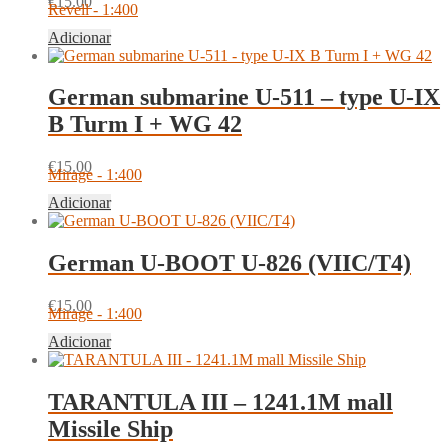
€
15.00
Revell - 1:400
Adicionar
German submarine U-511 – type U-IX
B Turm I + WG 42
€
15.00
Mirage - 1:400
Adicionar
German U-BOOT U-826 (VIIC/T4)
€
15.00
Mirage - 1:400
Adicionar
TARANTULA III – 1241.1M mall
Missile Ship