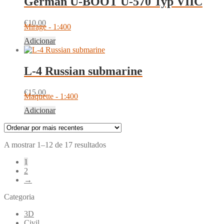
German U-BOOT U-570 Typ VIIC
€
10.00
Mirage - 1:400
Adicionar
L-4 Russian submarine
€
15.00
Maquette - 1:400
Adicionar
Ordenado
A mostrar 1–12 de 17 resultados
por
1
mais
2
recentes
→
Categoria
3D
Civil