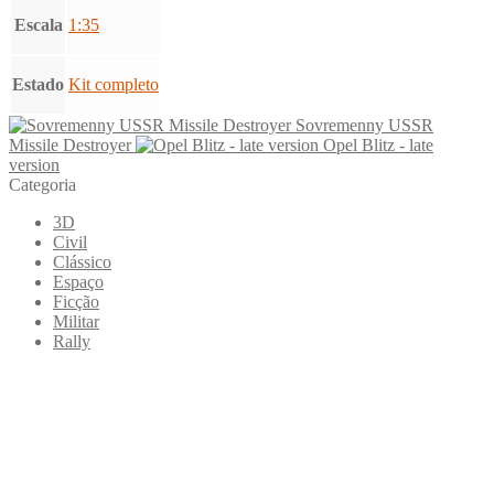
Escala
1:35
Estado
Kit completo
Sovremenny USSR
Missile Destroyer
Opel Blitz - late
version
Categoria
3D
Civil
Clássico
Espaço
Ficção
Militar
Rally