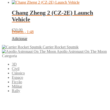
Chang Zheng 2 (CZ-2E) Launch
Vehicle
€
50.00
Dragon - 1:48
Adicionar
Carrier Rocket Sputnik
Apollo Astronaut On The Moon
Categoria
3D
Civil
Clássico
Espaço
Ficção
Militar
Rally