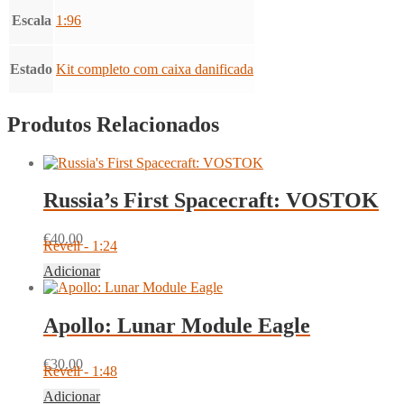
Escala
1:96
Estado
Kit completo com caixa danificada
Produtos Relacionados
Russia’s First Spacecraft: VOSTOK
€
40.00
Revell - 1:24
Adicionar
Apollo: Lunar Module Eagle
€
30.00
Revell - 1:48
Adicionar