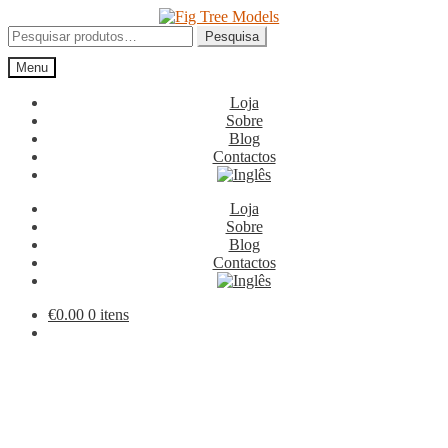
Ir
Saltar
para
para
Pesquisar
Pesquisa
a
o
por:
Menu
navegação
conteúdo
Loja
Sobre
Blog
Contactos
Loja
Sobre
Blog
Contactos
€
0.00
0 itens