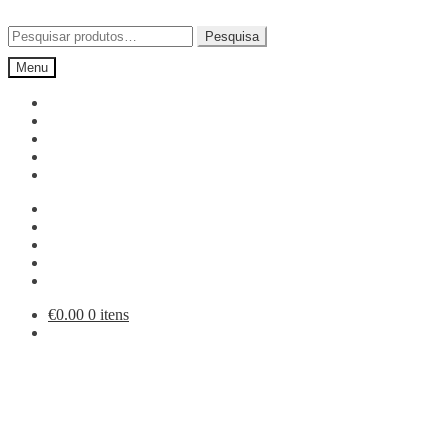
Ir
Saltar
para
para
Pesquisar
Pesquisa
a
o
por:
Menu
navegação
conteúdo
€
0.00
0 itens