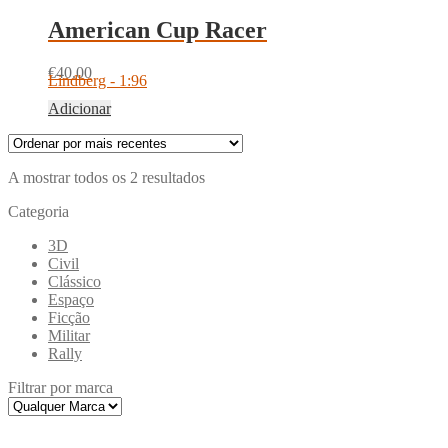
recentes
American Cup Racer
€
40.00
Lindberg - 1:96
Adicionar
Ordenado
A mostrar todos os 2 resultados
por
Categoria
mais
recentes
3D
Civil
Clássico
Espaço
Ficção
Militar
Rally
Filtrar por marca