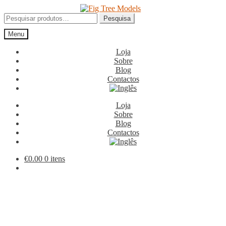
Ir
Saltar
para
para
Pesquisar
Pesquisa
a
o
por:
Menu
navegação
conteúdo
Loja
Sobre
Blog
Contactos
Loja
Sobre
Blog
Contactos
€
0.00
0 itens