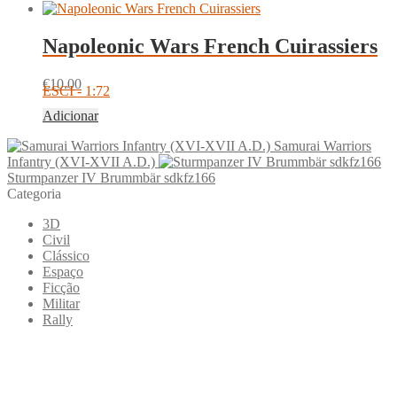
Napoleonic Wars French Cuirassiers
€
10.00
ESCI - 1:72
Adicionar
Samurai Warriors
Infantry (XVI-XVII A.D.)
Sturmpanzer IV Brummbär sdkfz166
Categoria
3D
Civil
Clássico
Espaço
Ficção
Militar
Rally