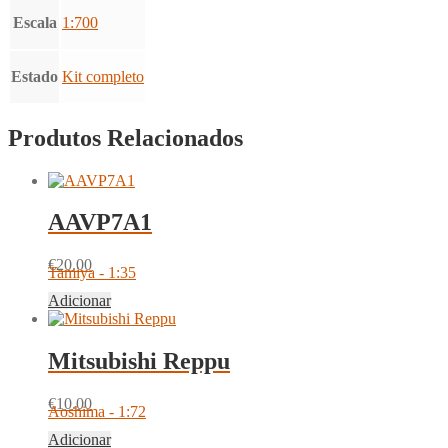
Escala
1:700
Estado
Kit completo
Produtos Relacionados
AAVP7A1
€
20.00
Tamiya - 1:35
Adicionar
Mitsubishi Reppu
€
10.00
Aoshima - 1:72
Adicionar