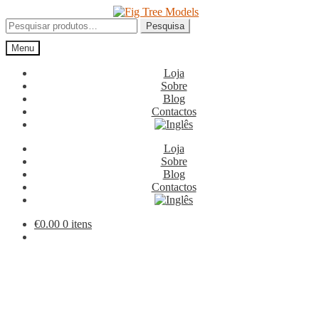
Ir
Saltar
para
para
Pesquisar
Pesquisa
a
o
por:
Menu
navegação
conteúdo
Loja
Sobre
Blog
Contactos
Loja
Sobre
Blog
Contactos
€
0.00
0 itens