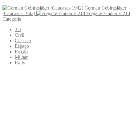
German Gebirgsjäger
(Caucasus 1942)
Fregatte Emden F-210
Categoria
3D
Civil
Clássico
Espaço
Ficção
Militar
Rally