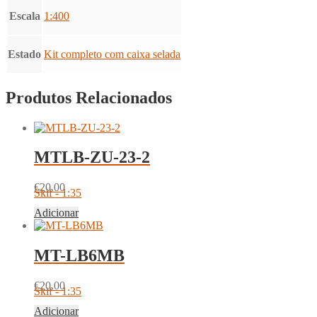
Escala
1:400
Estado
Kit completo com caixa selada
Produtos Relacionados
MTLB-ZU-23-2
€
20.00
Skif - 1:35
Adicionar
MT-LB6MB
€
20.00
Skif - 1:35
Adicionar