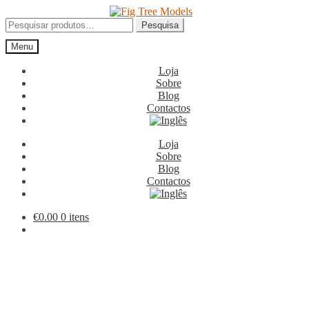
Ir
Saltar
para
para
Pesquisar
Pesquisa
a
o
por:
Menu
navegação
conteúdo
Loja
Sobre
Blog
Contactos
Loja
Sobre
Blog
Contactos
€
0.00
0 itens