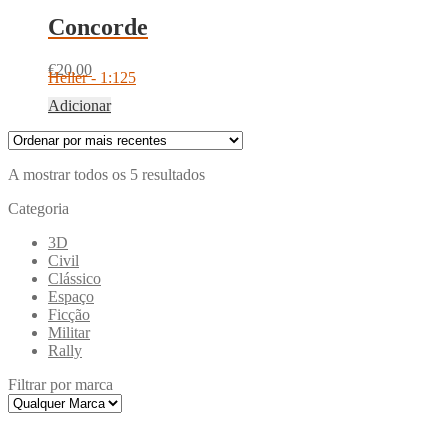
Concorde
€
20.00
Heller - 1:125
Adicionar
Ordenado
A mostrar todos os 5 resultados
por
Categoria
mais
recentes
3D
Civil
Clássico
Espaço
Ficção
Militar
Rally
Filtrar por marca