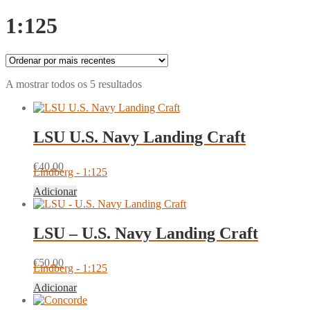
1:125
Ordenado
A mostrar todos os 5 resultados
por
mais
recentes
LSU U.S. Navy Landing Craft
€
40.00
Lindberg - 1:125
Adicionar
LSU – U.S. Navy Landing Craft
€
50.00
Lindberg - 1:125
Adicionar