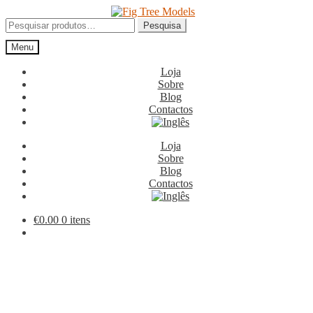
Ir
Saltar
para
para
Pesquisar
Pesquisa
a
o
por:
Menu
navegação
conteúdo
Loja
Sobre
Blog
Contactos
Loja
Sobre
Blog
Contactos
€
0.00
0 itens