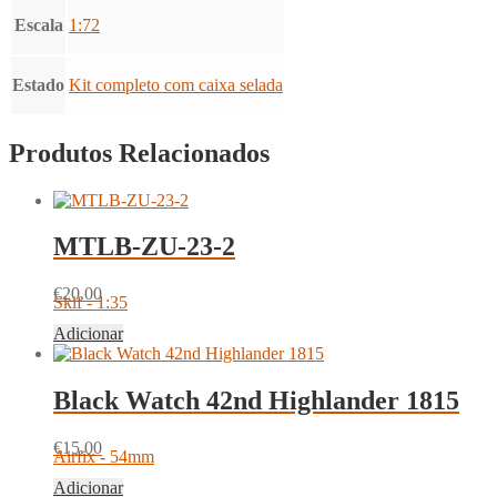
Escala
1:72
Estado
Kit completo com caixa selada
Produtos Relacionados
MTLB-ZU-23-2
€
20.00
Skif - 1:35
Adicionar
Black Watch 42nd Highlander 1815
€
15.00
Airfix - 54mm
Adicionar