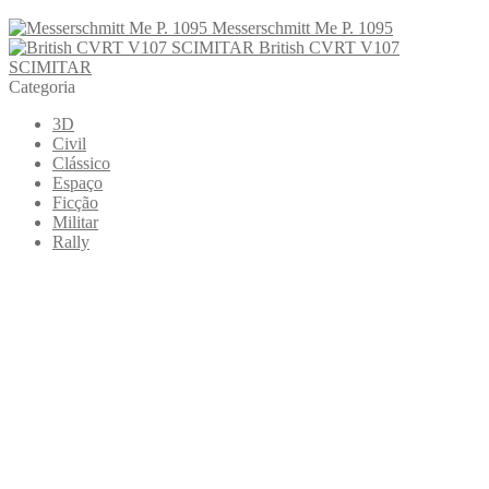
Messerschmitt Me P. 1095
British CVRT V107
SCIMITAR
Categoria
3D
Civil
Clássico
Espaço
Ficção
Militar
Rally