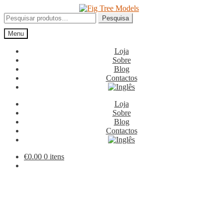
Ir
Saltar
para
para
Pesquisar
Pesquisa
a
o
por:
Menu
navegação
conteúdo
Loja
Sobre
Blog
Contactos
Loja
Sobre
Blog
Contactos
€
0.00
0 itens