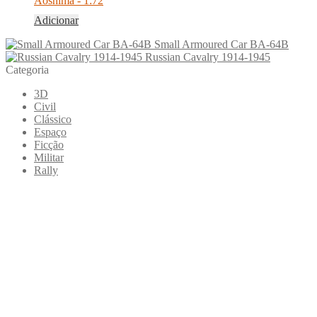
Aoshima - 1:72
Adicionar
Small Armoured Car BA-64B
Russian Cavalry 1914-1945
Categoria
3D
Civil
Clássico
Espaço
Ficção
Militar
Rally