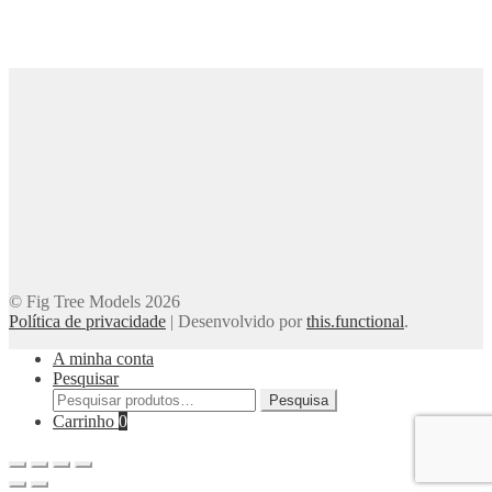
© Fig Tree Models 2026
Política de privacidade
|
Desenvolvido por
this.functional
.
A minha conta
Pesquisar
Pesquisar
Pesquisa
por:
Carrinho
0