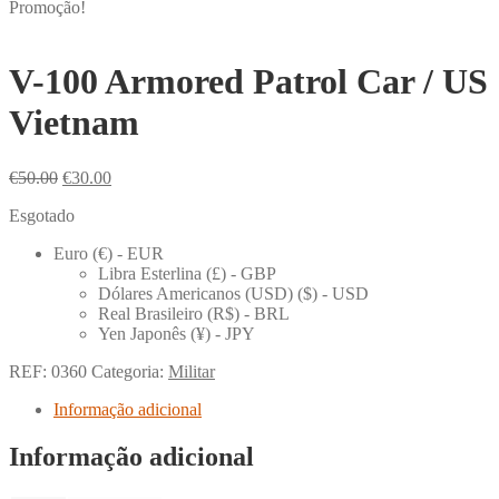
Promoção!
V-100 Armored Patrol Car / US
Vietnam
O
O
€
50.00
€
30.00
preço
preço
Esgotado
original
atual
era:
é:
Euro (€) - EUR
€50.00.
€30.00.
Libra Esterlina (£) - GBP
Dólares Americanos (USD) ($) - USD
Real Brasileiro (R$) - BRL
Yen Japonês (¥) - JPY
REF:
0360
Categoria:
Militar
Informação adicional
Informação adicional