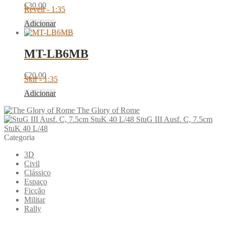
€
30.00
Revell - 1:35
Adicionar
MT-LB6MB
€
20.00
Skif - 1:35
Adicionar
The Glory of Rome
StuG III Ausf. C, 7.5cm
StuK 40 L/48
Categoria
3D
Civil
Clássico
Espaço
Ficção
Militar
Rally