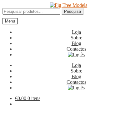
Ir
Saltar
para
para
Pesquisar
Pesquisa
a
o
por:
Menu
navegação
conteúdo
Loja
Sobre
Blog
Contactos
Loja
Sobre
Blog
Contactos
€
0.00
0 itens