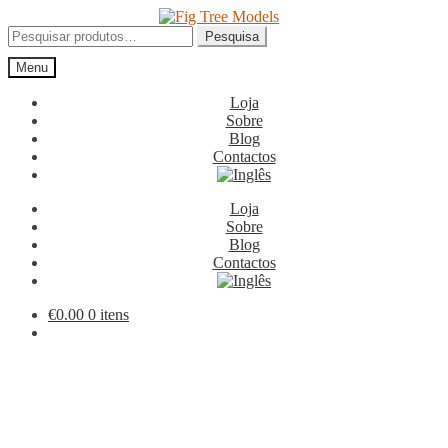
Ir
Saltar
para
para
Pesquisar
Pesquisa
a
o
por:
Menu
navegação
conteúdo
Loja
Sobre
Blog
Contactos
Loja
Sobre
Blog
Contactos
€
0.00
0 itens