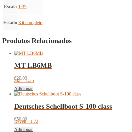
Escala
1:35
Estado
Kit completo
Produtos Relacionados
MT-LB6MB
€
20.00
Skif - 1:35
Adicionar
Deutsches Schellboot S-100 class
€
50.00
Revell - 1:72
Adicionar