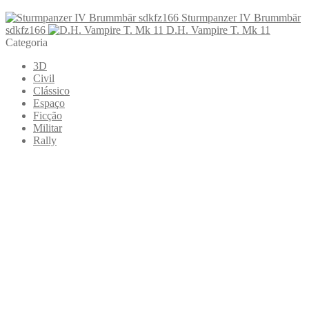
Sturmpanzer IV Brummbär
sdkfz166
D.H. Vampire T. Mk 11
Categoria
3D
Civil
Clássico
Espaço
Ficção
Militar
Rally