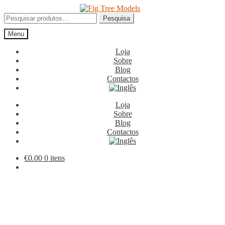
Ir
Saltar
para
para
Pesquisar
Pesquisa
a
o
por:
Menu
navegação
conteúdo
Loja
Sobre
Blog
Contactos
Loja
Sobre
Blog
Contactos
€
0.00
0 itens