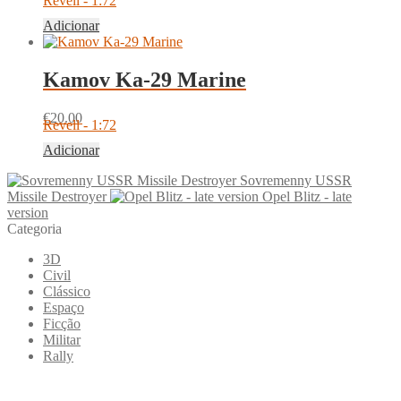
Revell - 1:72
Adicionar
Kamov Ka-29 Marine
€
20.00
Revell - 1:72
Adicionar
Sovremenny USSR
Missile Destroyer
Opel Blitz - late
version
Categoria
3D
Civil
Clássico
Espaço
Ficção
Militar
Rally