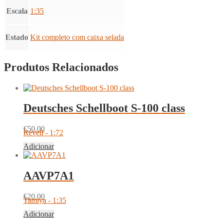
Escala
1:35
Estado
Kit completo com caixa selada
Produtos Relacionados
Deutsches Schellboot S-100 class
€
50.00
Revell - 1:72
Adicionar
AAVP7A1
€
20.00
Tamiya - 1:35
Adicionar