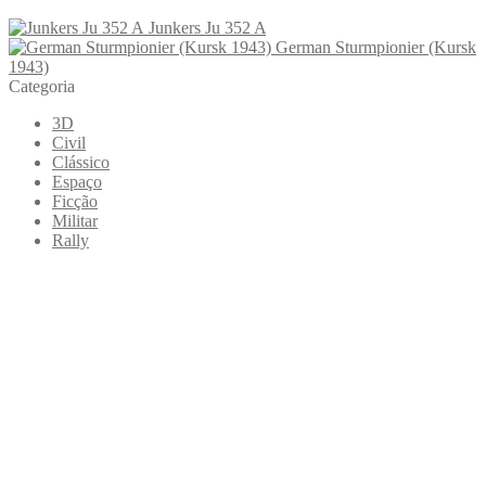
Junkers Ju 352 A
German Sturmpionier (Kursk
1943)
Categoria
3D
Civil
Clássico
Espaço
Ficção
Militar
Rally