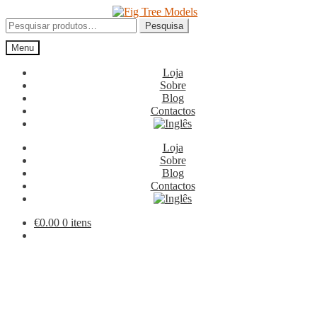
Ir
Saltar
para
para
Pesquisar
Pesquisa
a
o
por:
Menu
navegação
conteúdo
Loja
Sobre
Blog
Contactos
Loja
Sobre
Blog
Contactos
€
0.00
0 itens